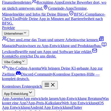
Finanzdienstleister.
Recruiting-Apps
Erreiche Bewerber dort, wo
sie täglich unterwegs sind.
Gemeinde-Apps
Termine,
Mängelmelder und Infos für Deine Bürger.
BFSG-Compliance-
Check
Tool
Prüfe Deine App in Minuten auf Barrierefreiheit nach
BFSG.
Projekte
Unternehmen
Über uns
Lerne das Team und unsere Arbeitsweise kennen.
Magazin
Praxiswissen zu App-Entwicklung und Produktaufbau.
Lexikon
Begriffe rund um Apps und Software klar erklärt.
Kontakt
So erreichst Du uns direkt.
Vibe Coding
Vibe-Coding-Agentur
Wir bringen Deine KI-gebaute App zur
Ziellinie.
Discord-Community
Kostenlose Experten-Hilfe —
komplett deutsch.
Kostenloses Erstgespräch
App Entwicklung
App-Agentur
App entwickeln lassen
App-Entwicklung Beratung
Was
kostet eine App?
App-Preis-Kalkulator
Web App Entwicklung
iOS
App Entwicklung
Android App Entwicklung
Flutter