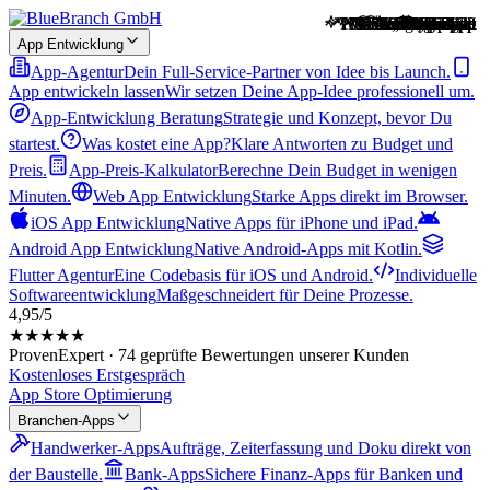
Wochenend-Projekt
100.000+ Alt-Texte
Platz 1 „Vorschule“
Matching + Swipe
70 % Zeit gespart
11 Einrichtungen
Benefits verdient
Platz 1 „Unfall“
WeClapp-Sync
Outlook-Sync
Webshop live
KI-Vorschau
KI-gestützt
Web-App
Web-App
Web-App
Relaunch
Webshop
seit 2023
App live
App Entwicklung
App-Agentur
Dein Full-Service-Partner von Idee bis Launch.
App entwickeln lassen
Wir setzen Deine App-Idee professionell um.
App-Entwicklung Beratung
Strategie und Konzept, bevor Du
startest.
Was kostet eine App?
Klare Antworten zu Budget und
Preis.
App-Preis-Kalkulator
Berechne Dein Budget in wenigen
Minuten.
Web App Entwicklung
Starke Apps direkt im Browser.
iOS App Entwicklung
Native Apps für iPhone und iPad.
Android App Entwicklung
Native Android-Apps mit Kotlin.
Flutter Agentur
Eine Codebasis für iOS und Android.
Individuelle
Softwareentwicklung
Maßgeschneidert für Deine Prozesse.
4,95/5
★★★★★
ProvenExpert · 74 geprüfte Bewertungen unserer Kunden
Kostenloses Erstgespräch
App Store Optimierung
Branchen-Apps
Handwerker-Apps
Aufträge, Zeiterfassung und Doku direkt von
der Baustelle.
Bank-Apps
Sichere Finanz-Apps für Banken und