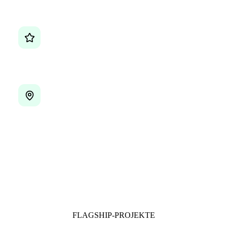
100.000+
App-Downloads
4,95 ★
aus 74 Bewertungen
seit 2023
inhabergeführt aus Fürth
FLAGSHIP-PROJEKTE