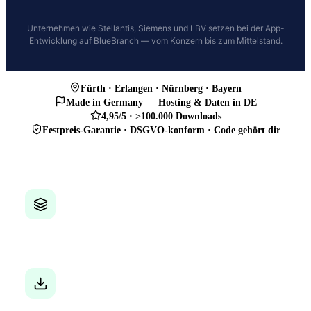
Unternehmen wie Stellantis, Siemens und LBV setzen bei der App-
Entwicklung auf BlueBranch — vom Konzern bis zum Mittelstand.
Fürth · Erlangen · Nürnberg · Bayern
Made in Germany — Hosting & Daten in DE
4,95/5 · >100.000 Downloads
Festpreis-Garantie · DSGVO-konform · Code gehört dir
50+
Projekte umgesetzt