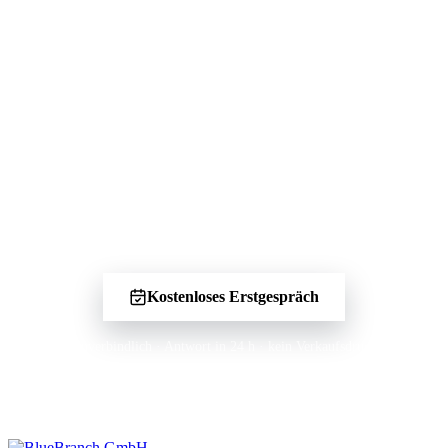
Dein Projekt als Nächstes?
Erzähl uns von deiner Idee — wir sagen dir
ehrlich, was möglich ist, und nennen dir einen
Festpreis.
Kostenloses Erstgespräch
Unverbindlich · Antwort in 24 h · kein Verkaufsdruck