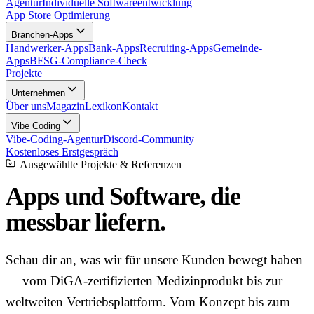
Agentur
Individuelle Softwareentwicklung
App Store Optimierung
Branchen-Apps
Handwerker-Apps
Bank-Apps
Recruiting-Apps
Gemeinde-
Apps
BFSG-Compliance-Check
Projekte
Unternehmen
Über uns
Magazin
Lexikon
Kontakt
Vibe Coding
Vibe-Coding-Agentur
Discord-Community
Kostenloses Erstgespräch
Ausgewählte Projekte & Referenzen
Apps und Software, die
messbar
liefern.
Schau dir an, was wir für unsere Kunden bewegt haben
— vom DiGA-zertifizierten Medizinprodukt bis zur
weltweiten Vertriebsplattform. Vom Konzept bis zum