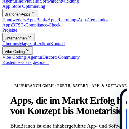
Agentur
Individuelle Softwareentwicklung
App Store Optimierung
Branchen-Apps
Handwerker-Apps
Bank-Apps
Recruiting-Apps
Gemeinde-
Apps
BFSG-Compliance-Check
Projekte
Unternehmen
Über uns
Magazin
Lexikon
Kontakt
Vibe Coding
Vibe-Coding-Agentur
Discord-Community
Kostenloses Erstgespräch
BLUEBRANCH GMBH · FÜRTH, BAYERN · APP- & SOFTWAR
Apps, die im Markt
Erfolg ha
D
von Konzept bis Monetarisier
BlueBranch ist eine inhabergeführte App- und Software