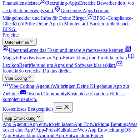
Finanzdienstleister.
Recruiting-Apps
Erreiche Bewerber dort, wo
sie täglich unterwegs sind.
Gemeinde-Apps
Termine,
Mängelmelder und Infos für Deine Bürger.
BFSG-Compliance-
Check
Tool
Prüfe Deine App in Minuten auf Barrierefreiheit nach
BFSG.
Projekte
Unternehmen
Über uns
Lerne das Team und unsere Arbeitsweise kennen.
Magazin
Praxiswissen zu App-Entwicklung und Produktaufbau.
Lexikon
Begriffe rund um Apps und Software klar erklärt.
Kontakt
So erreichst Du uns direkt.
Vibe Coding
Vibe-Coding-Agentur
Wir bringen Deine KI-gebaute App zur
Ziellinie.
Discord-Community
Kostenlose Experten-Hilfe —
komplett deutsch.
Kostenloses Erstgespräch
App Entwicklung
App-Agentur
App entwickeln lassen
App-Entwicklung Beratung
Was
kostet eine App?
App-Preis-Kalkulator
Web App Entwicklung
iOS
App Entwicklung
Android App Entwicklung
Flutter