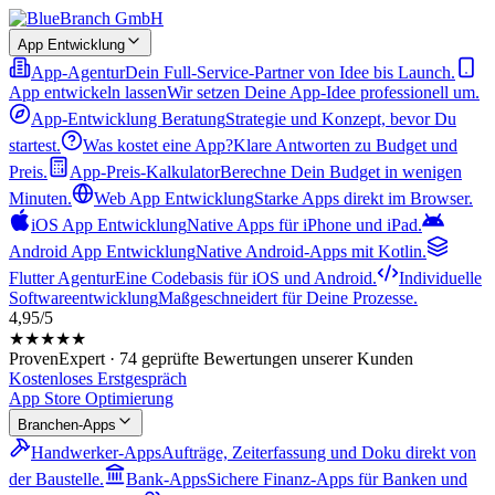
App Entwicklung
App-Agentur
Dein Full-Service-Partner von Idee bis Launch.
App entwickeln lassen
Wir setzen Deine App-Idee professionell um.
App-Entwicklung Beratung
Strategie und Konzept, bevor Du
startest.
Was kostet eine App?
Klare Antworten zu Budget und
Preis.
App-Preis-Kalkulator
Berechne Dein Budget in wenigen
Minuten.
Web App Entwicklung
Starke Apps direkt im Browser.
iOS App Entwicklung
Native Apps für iPhone und iPad.
Android App Entwicklung
Native Android-Apps mit Kotlin.
Flutter Agentur
Eine Codebasis für iOS und Android.
Individuelle
Softwareentwicklung
Maßgeschneidert für Deine Prozesse.
4,95/5
★★★★★
ProvenExpert · 74 geprüfte Bewertungen unserer Kunden
Kostenloses Erstgespräch
App Store Optimierung
Branchen-Apps
Handwerker-Apps
Aufträge, Zeiterfassung und Doku direkt von
der Baustelle.
Bank-Apps
Sichere Finanz-Apps für Banken und