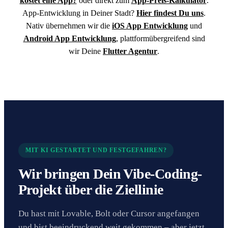
kostet eine App?
oder direkt zum
App-Preis-Kalkulator
.
App-Entwicklung in Deiner Stadt?
Hier findest Du uns
.
Nativ übernehmen wir die
iOS App Entwicklung
und
Android App Entwicklung
, plattformübergreifend sind
wir Deine
Flutter Agentur
.
MIT KI GESTARTET UND FESTGEFAHREN?
Wir bringen Dein Vibe-Coding-
Projekt über die Ziellinie
Du hast mit Lovable, Bolt oder Cursor angefangen
und bist beeindruckend weit gekommen – aber jetzt