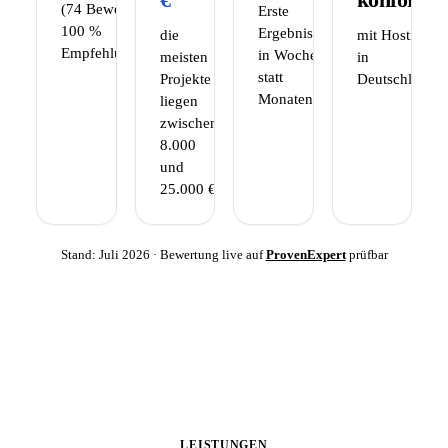
(74 Bewertungen,
Erste
100 %
Ergebnisse
die
mit Hosting
Empfehlungsquote)
in Wochen
meisten
in
statt
Projekte
Deutschland
Monaten
liegen
zwischen
8.000
und
25.000 €
Stand: Juli 2026 · Bewertung live auf
ProvenExpert
prüfbar
LEISTUNGEN