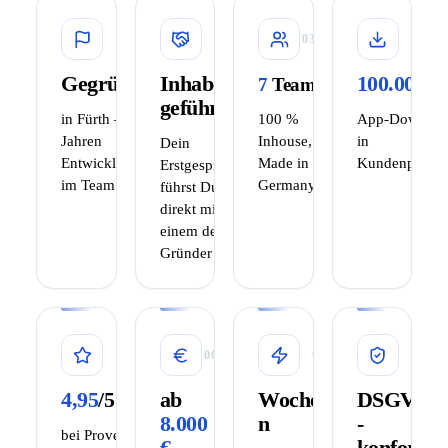
01
02
03
Gegründet
Inhaber
2023
100.000+
7
Teammitglieder
geführt
in Fürth – mit über 15
100 %
App-Downloa
Jahren
Inhouse,
in
Dein
Entwicklungserfahrung
Made in
Kundenprojek
Erstgespräch
im Team
Germany
führst Du
direkt mit
einem der
Gründer
05
06
07
08
4,95
/5
ab
Woche
DSGVO
8.000
n
-
bei ProvenExpert
€
konform