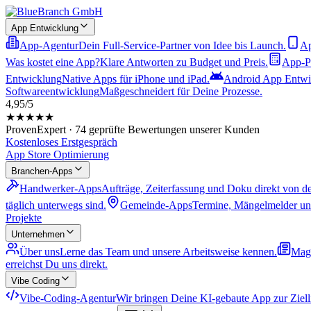
App Entwicklung
App-Agentur
Dein Full-Service-Partner von Idee bis Launch.
Ap
Was kostet eine App?
Klare Antworten zu Budget und Preis.
App-Pr
Entwicklung
Native Apps für iPhone und iPad.
Android App Entwi
Softwareentwicklung
Maßgeschneidert für Deine Prozesse.
4,95/5
★★★★★
ProvenExpert · 74 geprüfte Bewertungen unserer Kunden
Kostenloses Erstgespräch
App Store Optimierung
Branchen-Apps
Handwerker-Apps
Aufträge, Zeiterfassung und Doku direkt von de
täglich unterwegs sind.
Gemeinde-Apps
Termine, Mängelmelder und
Projekte
Unternehmen
Über uns
Lerne das Team und unsere Arbeitsweise kennen.
Mag
erreichst Du uns direkt.
Vibe Coding
Vibe-Coding-Agentur
Wir bringen Deine KI-gebaute App zur Zielli