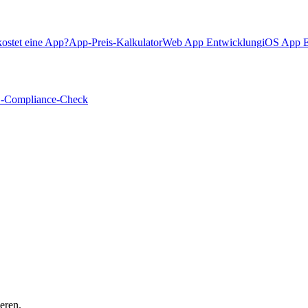
ostet eine App?
App-Preis-Kalkulator
Web App Entwicklung
iOS App E
Compliance-Check
eren.