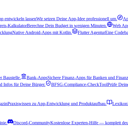
p entwickeln lassen
Wir setzen Deine App-Idee professionell um.
Ap
eis-Kalkulator
Berechne Dein Budget in wenigen Minuten.
Web App
cklung
Native Android-Apps mit Kotlin.
Flutter Agentur
Eine Codeba
r Baustelle.
Bank-Apps
Sichere Finanz-Apps für Banken und Finanzdi
 Infos für Deine Bürger.
BFSG-Compliance-Check
Tool
Prüfe Dein
azin
Praxiswissen zu App-Entwicklung und Produktaufbau.
Lexikon
nie.
Discord-Community
Kostenlose Experten-Hilfe — komplett deu