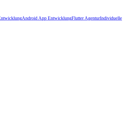
ntwicklung
Android App Entwicklung
Flutter Agentur
Individuelle