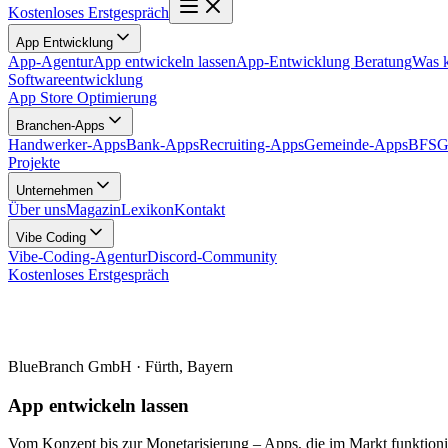
Kostenloses Erstgespräch
App Entwicklung
App-Agentur
App entwickeln lassen
App-Entwicklung Beratung
Was k
Softwareentwicklung
App Store Optimierung
Branchen-Apps
Handwerker-Apps
Bank-Apps
Recruiting-Apps
Gemeinde-Apps
BFSG-
Projekte
Unternehmen
Über uns
Magazin
Lexikon
Kontakt
Vibe Coding
Vibe-Coding-Agentur
Discord-Community
Kostenloses Erstgespräch
BlueBranch GmbH · Fürth, Bayern
App entwickeln lassen
Vom Konzept bis zur Monetarisierung – Apps, die im Markt funktioni