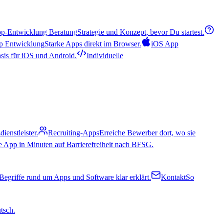
p-Entwicklung Beratung
Strategie und Konzept, bevor Du startest.
 Entwicklung
Starke Apps direkt im Browser.
iOS App
sis für iOS und Android.
Individuelle
enstleister.
Recruiting-Apps
Erreiche Bewerber dort, wo sie
e App in Minuten auf Barrierefreiheit nach BFSG.
Begriffe rund um Apps und Software klar erklärt.
Kontakt
So
tsch.