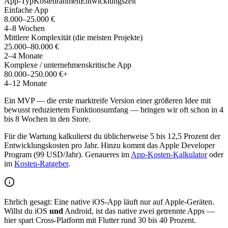
App-Typ
Kostenrahmen
Entwicklungszeit
Einfache App
8.000–25.000 €
4–8 Wochen
Mittlere Komplexität (die meisten Projekte)
25.000–80.000 €
2–4 Monate
Komplexe / unternehmenskritische App
80.000–250.000 €+
4–12 Monate
Ein MVP — die erste marktreife Version einer größeren Idee mit
bewusst reduziertem Funktionsumfang — bringen wir oft schon in 4
bis 8 Wochen in den Store.
Für die Wartung kalkulierst du üblicherweise 5 bis 12,5 Prozent der
Entwicklungskosten pro Jahr. Hinzu kommt das Apple Developer
Program (99 USD/Jahr). Genaueres im
App-Kosten-Kalkulator
oder
im
Kosten-Ratgeber
.
Ehrlich gesagt: Eine native iOS-App läuft nur auf Apple-Geräten.
Willst du iOS
und
Android, ist das native zwei getrennte Apps —
hier spart Cross-Platform mit Flutter rund 30 bis 40 Prozent.