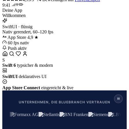
9:41
Deine App
Willkommen
SwiftUI · flüssig
Nativ gerendert, 60–120 fps
App Store
4,9 ★
60 fps
nativ
Push
aktiv
S
Swift 6
typsicher & modern
SwiftUI
deklaratives UI
App Store Connect
eingereicht & live
UNTERNEHMEN, DIE BLUEBRANCH VERTRAUEN