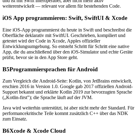
und ist mit Swift interoperabel, aber nicht mehr aktiv
weiterentwickelt — relevant vor allem für bestehenden Code.
iOS App programmieren: Swift, SwiftUI & Xcode
Eine iOS-App programmierst du heute in Swift und beschreibst die
Oberfläche deklarativ mit SwiftUI. Geschrieben, kompiliert und
getestet wird der Code in Xcode, Apples offizieller
Entwicklungsumgebung. So entsteht Schritt für Schritt eine native
App, die du anschließend über den iOS-Simulator und echte Geräte
prüfst, bevor sie in den App Store geht.
B5
Programmiersprachen für Android
Zum Vergleich die Android-Seite: Kotlin, von JetBrains entwickelt,
erschien 2016 in Version 1.0. Google gab 2017 offiziellen Android-
Support bekannt und erklärte Kotlin 2019 zur bevorzugten Sprache
(„Kotlin-first”); die Sprache läuft auf der JVM.
Java wird weiterhin unterstützt, ist aber nicht mehr der Standard. Für
performancekritische Teile kommt zusätzlich C++ über das NDK
zum Einsatz.
B6
Xcode & Xcode Cloud