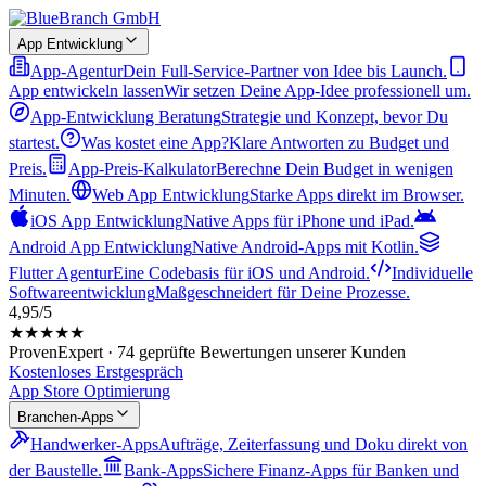
App Entwicklung
App-Agentur
Dein Full-Service-Partner von Idee bis Launch.
App entwickeln lassen
Wir setzen Deine App-Idee professionell um.
App-Entwicklung Beratung
Strategie und Konzept, bevor Du
startest.
Was kostet eine App?
Klare Antworten zu Budget und
Preis.
App-Preis-Kalkulator
Berechne Dein Budget in wenigen
Minuten.
Web App Entwicklung
Starke Apps direkt im Browser.
iOS App Entwicklung
Native Apps für iPhone und iPad.
Android App Entwicklung
Native Android-Apps mit Kotlin.
Flutter Agentur
Eine Codebasis für iOS und Android.
Individuelle
Softwareentwicklung
Maßgeschneidert für Deine Prozesse.
4,95/5
★★★★★
ProvenExpert · 74 geprüfte Bewertungen unserer Kunden
Kostenloses Erstgespräch
App Store Optimierung
Branchen-Apps
Handwerker-Apps
Aufträge, Zeiterfassung und Doku direkt von
der Baustelle.
Bank-Apps
Sichere Finanz-Apps für Banken und