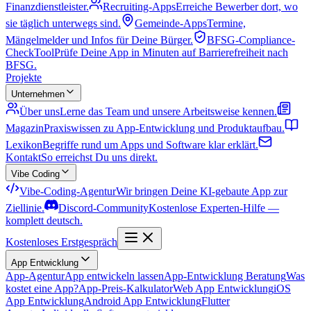
Finanzdienstleister.
Recruiting-Apps
Erreiche Bewerber dort, wo
sie täglich unterwegs sind.
Gemeinde-Apps
Termine,
Mängelmelder und Infos für Deine Bürger.
BFSG-Compliance-
Check
Tool
Prüfe Deine App in Minuten auf Barrierefreiheit nach
BFSG.
Projekte
Unternehmen
Über uns
Lerne das Team und unsere Arbeitsweise kennen.
Magazin
Praxiswissen zu App-Entwicklung und Produktaufbau.
Lexikon
Begriffe rund um Apps und Software klar erklärt.
Kontakt
So erreichst Du uns direkt.
Vibe Coding
Vibe-Coding-Agentur
Wir bringen Deine KI-gebaute App zur
Ziellinie.
Discord-Community
Kostenlose Experten-Hilfe —
komplett deutsch.
Kostenloses Erstgespräch
App Entwicklung
App-Agentur
App entwickeln lassen
App-Entwicklung Beratung
Was
kostet eine App?
App-Preis-Kalkulator
Web App Entwicklung
iOS
App Entwicklung
Android App Entwicklung
Flutter