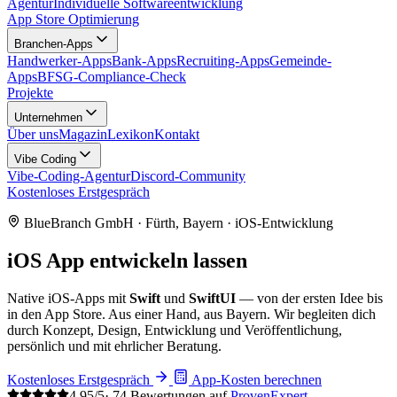
Agentur
Individuelle Softwareentwicklung
App Store Optimierung
Branchen-Apps
Handwerker-Apps
Bank-Apps
Recruiting-Apps
Gemeinde-
Apps
BFSG-Compliance-Check
Projekte
Unternehmen
Über uns
Magazin
Lexikon
Kontakt
Vibe Coding
Vibe-Coding-Agentur
Discord-Community
Kostenloses Erstgespräch
BlueBranch GmbH · Fürth, Bayern · iOS-Entwicklung
iOS App
entwickeln lassen
Native iOS-Apps mit
Swift
und
SwiftUI
— von der ersten Idee bis
in den App Store. Aus einer Hand, aus Bayern. Wir begleiten dich
durch Konzept, Design, Entwicklung und Veröffentlichung,
persönlich und mit ehrlicher Beratung.
Kostenloses Erstgespräch
App-Kosten berechnen
4,95/5
· 74 Bewertungen auf
ProvenExpert