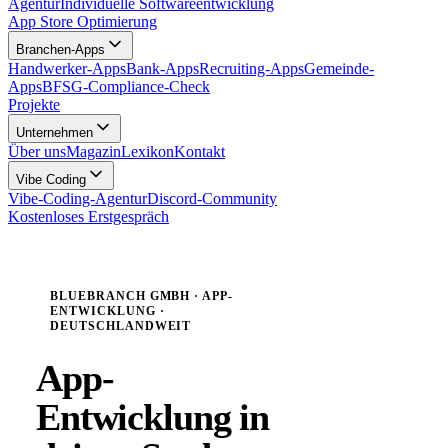
Agentur
Individuelle Softwareentwicklung
App Store Optimierung
Branchen-Apps
Handwerker-Apps
Bank-Apps
Recruiting-Apps
Gemeinde-
Apps
BFSG-Compliance-Check
Projekte
Unternehmen
Über uns
Magazin
Lexikon
Kontakt
Vibe Coding
Vibe-Coding-Agentur
Discord-Community
Kostenloses Erstgespräch
BLUEBRANCH GMBH · APP-
ENTWICKLUNG ·
DEUTSCHLANDWEIT
App-
Entwicklung in