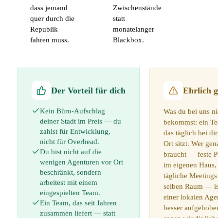
dass jemand
Zwischenstände
quer durch die
statt
Republik
monatelanger
fahren muss.
Blackbox.
Der Vorteil für dich
Ehrlich g
Kein Büro-Aufschlag
Was du bei uns ni
deiner Stadt im Preis — du
bekommst: ein T
zahlst für Entwicklung,
das täglich bei di
nicht für Overhead.
Ort sitzt. Wer gen
Du bist nicht auf die
braucht — feste P
wenigen Agenturen vor Ort
im eigenen Haus,
beschränkt, sondern
tägliche Meetings
arbeitest mit einem
selben Raum — is
eingespielten Team.
einer lokalen Age
Ein Team, das seit Jahren
besser aufgehobe
zusammen liefert — statt