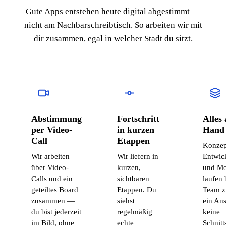
Gute Apps entstehen heute digital abgestimmt —
nicht am Nachbarschreibtisch. So arbeiten wir mit
dir zusammen, egal in welcher Stadt du sitzt.
Abstimmung
Fortschritt
Alles 
per Video-
in kurzen
Hand
Call
Etappen
Konzep
Wir arbeiten
Wir liefern in
Entwic
über Video-
kurzen,
und Mo
Calls und ein
sichtbaren
laufen 
geteiltes Board
Etappen. Du
Team 
zusammen —
siehst
ein Ans
du bist jederzeit
regelmäßig
keine
im Bild, ohne
echte
Schnitt