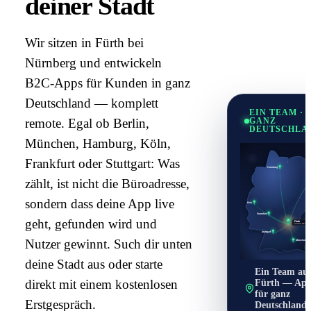
deiner Stadt
Wir sitzen in Fürth bei
Nürnberg und entwickeln
B2C-Apps für Kunden in ganz
Deutschland — komplett
EIN TEAM ·
remote. Egal ob Berlin,
GANZ
DEUTSCHLA
München, Hamburg, Köln,
Frankfurt oder Stuttgart: Was
Hamburg
zählt, ist nicht die Büroadresse,
sondern dass deine App live
Köln
Frankfurt
geht, gefunden wird und
Fürth
unsere Heimat ·
Stuttgart
Nutzer gewinnt. Such dir unten
München
deine Stadt aus oder starte
Ein Team au
Fürth — App
direkt mit einem kostenlosen
für ganz
Erstgespräch.
Deutschland.