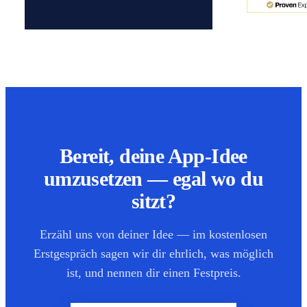
Bereit, deine App-Idee
umzusetzen — egal wo du
sitzt?
Erzähl uns von deiner Idee — im kostenlosen
Erstgespräch sagen wir dir ehrlich, was möglich
ist, und nennen dir einen Festpreis.