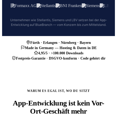
Unternehmen wie Stellantis, Siemens und LBV setzen bei der App-
Entwicklung auf BlueBranch — vom Konzern bis zum Mittelstand.
Fürth · Erlangen · Nürnberg · Bayern
Made in Germany — Hosting & Daten in DE
4,95/5 · >100.000 Downloads
Festpreis-Garantie · DSGVO-konform · Code gehört dir
WARUM ES EGAL IST, WO DU SITZT
App-Entwicklung ist kein Vor-
Ort-Geschäft mehr