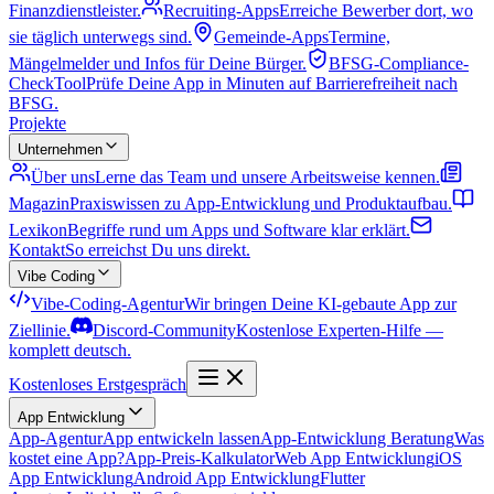
Finanzdienstleister.
Recruiting-Apps
Erreiche Bewerber dort, wo
sie täglich unterwegs sind.
Gemeinde-Apps
Termine,
Mängelmelder und Infos für Deine Bürger.
BFSG-Compliance-
Check
Tool
Prüfe Deine App in Minuten auf Barrierefreiheit nach
BFSG.
Projekte
Unternehmen
Über uns
Lerne das Team und unsere Arbeitsweise kennen.
Magazin
Praxiswissen zu App-Entwicklung und Produktaufbau.
Lexikon
Begriffe rund um Apps und Software klar erklärt.
Kontakt
So erreichst Du uns direkt.
Vibe Coding
Vibe-Coding-Agentur
Wir bringen Deine KI-gebaute App zur
Ziellinie.
Discord-Community
Kostenlose Experten-Hilfe —
komplett deutsch.
Kostenloses Erstgespräch
App Entwicklung
App-Agentur
App entwickeln lassen
App-Entwicklung Beratung
Was
kostet eine App?
App-Preis-Kalkulator
Web App Entwicklung
iOS
App Entwicklung
Android App Entwicklung
Flutter