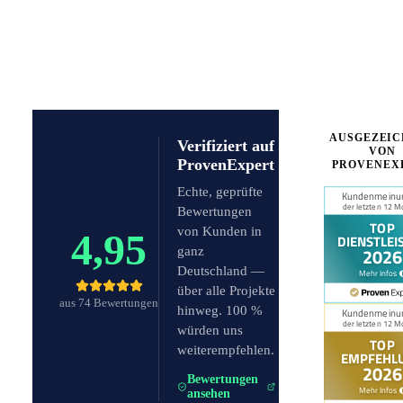
AUSGEZEIC
Verifiziert auf
VON
ProvenExpert
PROVENEX
Echte, geprüfte
Bewertungen
von Kunden in
4,95
ganz
Deutschland —
über alle Projekte
aus 74 Bewertungen
hinweg. 100 %
würden uns
weiterempfehlen.
Bewertungen
ansehen