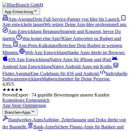
App Entwicklung
App-Agentur
Dein Full-Service-Partner von Idee bis Launch.
App entwickeln lassen
Wir setzen Deine App-Idee professionell um.
App-Entwicklung Beratung
Strategie und Konzept, bevor Du
startest.
Was kostet eine App?
Klare Antworten zu Budget und
Preis.
App-Preis-Kalkulator
Berechne Dein Budget in wenigen
Minuten.
Web App Entwicklung
Starke Apps direkt im Browser.
iOS App Entwicklung
Native Apps für iPhone und iPad.
Android App Entwicklung
Native Android-Apps mit Kotlin.
Flutter Agentur
Eine Codebasis für iOS und Android.
Individuelle
Softwareentwicklung
Maßgeschneidert für Deine Prozesse.
4,95/5
★★★★★
ProvenExpert · 74 geprüfte Bewertungen unserer Kunden
Kostenloses Erstgespräch
App Store Optimierung
Branchen-Apps
Handwerker-Apps
Aufträge, Zeiterfassung und Doku direkt von
der Baustelle.
Bank-Apps
Sichere Finanz-Apps für Banken und