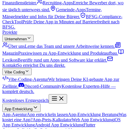
Finanzdienstleister.
Recruiting-Apps
Erreiche Bewerber dort, wo
sie täglich unterwegs sind.
Gemeinde-Apps
Termine,
Mängelmelder und Infos für Deine Bürger.
BFSG-Compliance-
Check
Tool
Prüfe Deine App in Minuten auf Barrierefreiheit nach
BFSG.
Projekte
Unternehmen
Über uns
Lerne das Team und unsere Arbeitsweise kennen.
Magazin
Praxiswissen zu App-Entwicklung und Produktaufbau.
Lexikon
Begriffe rund um Apps und Software klar erklärt.
Kontakt
So erreichst Du uns direkt.
Vibe Coding
Vibe-Coding-Agentur
Wir bringen Deine KI-gebaute App zur
Ziellinie.
Discord-Community
Kostenlose Experten-Hilfe —
komplett deutsch.
Kostenloses Erstgespräch
App Entwicklung
App-Agentur
App entwickeln lassen
App-Entwicklung Beratung
Was
kostet eine App?
App-Preis-Kalkulator
Web App Entwicklung
iOS
App Entwicklung
Android App Entwicklung
Flutter