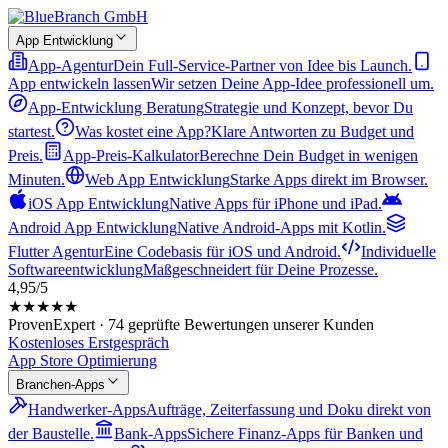
App Entwicklung
App-Agentur
Dein Full-Service-Partner von Idee bis Launch.
App entwickeln lassen
Wir setzen Deine App-Idee professionell um.
App-Entwicklung Beratung
Strategie und Konzept, bevor Du
startest.
Was kostet eine App?
Klare Antworten zu Budget und
Preis.
App-Preis-Kalkulator
Berechne Dein Budget in wenigen
Minuten.
Web App Entwicklung
Starke Apps direkt im Browser.
iOS App Entwicklung
Native Apps für iPhone und iPad.
Android App Entwicklung
Native Android-Apps mit Kotlin.
Flutter Agentur
Eine Codebasis für iOS und Android.
Individuelle
Softwareentwicklung
Maßgeschneidert für Deine Prozesse.
4,95/5
★★★★★
ProvenExpert · 74 geprüfte Bewertungen unserer Kunden
Kostenloses Erstgespräch
App Store Optimierung
Branchen-Apps
Handwerker-Apps
Aufträge, Zeiterfassung und Doku direkt von
der Baustelle.
Bank-Apps
Sichere Finanz-Apps für Banken und