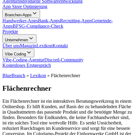
Agentur
Individuelle Softwareentwicklung
App Store Optimierung
Branchen-Apps
Handwerker-Apps
Bank-Apps
Recruiting-Apps
Gemeinde-
Apps
BFSG-Compliance-Check
Projekte
Unternehmen
Über uns
Magazin
Lexikon
Kontakt
Vibe Coding
Vibe-Coding-Agentur
Discord-Community
Kostenloses Erstgespräch
BlueBranch
»
Lexikon
»
Flä­chen­rech­ner
Flä­chen­rech­ner
Ein Flächenrechner ist ein interaktives Beratungswerkzeug in einem
Onlineshop. Er hilft Kunden, auf Basis der zu behandelnden Fläche
in Quadratmetern das passende Produkt und die benötigte Menge zu
finden. Besonders für Endkunden, die keine Fachhandwerker sind,
ist ein solches Tool eine wertvolle Hilfe. Es senkt Unsicherheit,
reduziert Rueckfragen im Kundenservice und sorgt für eine bessere
Conversion. Im Coloriamo-Projekt der Einhornwerke GmbH ist der