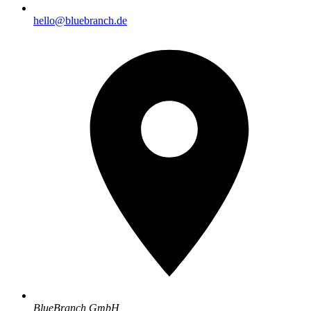
hello@bluebranch.de
BlueBranch GmbH