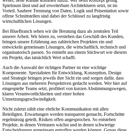
weiter, neue Kanäle kommen hinzu. Wer beim Konzept genug
Spielraum lässt und auf erweiterbare Architekturen setzt, ist im
Vorteil. Saubere Trennung von Daten, Logik und Präsentation sowie
offene Schnittstellen sind dabei der Schlüssel zu langfristig
wirtschaftlichen Lösungen.
Bei BlueBranch sehen wir die Beratung dazu als zentralen Teil
unserer Arbeit. Wir hören zu, verstehen das Geschäft des Kunden,
bringen unsere Erfahrung aus zahlreichen Projekten ein und
entwickeln gemeinsam Lösungen, die wirtschaftlich, technisch und
organisatorisch passen. So entsteht aus einem Stichwort wie diesem
ein Projekt, das tatsächlich Wert schafft.
Auch die Auswahl der richtigen Partner ist eine wichtige
Komponente. Spezialisten für Entwicklung, Konzeption, Design
und Strategie bringen jeweils ihre Sicht ein und sorgen dafür, dass
Lösungen aus mehreren Perspektiven gedacht werden. Wer hier auf
eingespielte Teams setzt, profitiert von kurzen Abstimmungswegen,
klaren Verantwortlichkeiten und einer hohen
Umsetzungsgeschwindigkeit.
Nicht zuletzt zählt eine ehrliche Kommunikation mit allen
Beteiligten. Erwartungen werden transparent gemacht, Fortschritte
regelmässig geteilt, Risiken offen angesprochen. So entstehen
Projekte, in denen Vertrauen wächst und in denen schwierige
Entscheidungen gemeinsam getroffen werden können. Genau diese