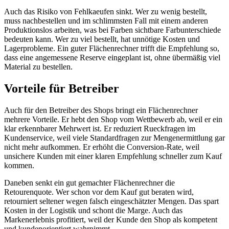
Auch das Risiko von Fehlkaeufen sinkt. Wer zu wenig bestellt,
muss nachbestellen und im schlimmsten Fall mit einem anderen
Produktionslos arbeiten, was bei Farben sichtbare Farbunterschiede
bedeuten kann. Wer zu viel bestellt, hat unnötige Kosten und
Lagerprobleme. Ein guter Flächenrechner trifft die Empfehlung so,
dass eine angemessene Reserve eingeplant ist, ohne übermäßig viel
Material zu bestellen.
Vorteile für Betreiber
Auch für den Betreiber des Shops bringt ein Flächenrechner
mehrere Vorteile. Er hebt den Shop vom Wettbewerb ab, weil er ein
klar erkennbarer Mehrwert ist. Er reduziert Rueckfragen im
Kundenservice, weil viele Standardfragen zur Mengenermittlung gar
nicht mehr aufkommen. Er erhöht die Conversion-Rate, weil
unsichere Kunden mit einer klaren Empfehlung schneller zum Kauf
kommen.
Daneben senkt ein gut gemachter Flächenrechner die
Retourenquote. Wer schon vor dem Kauf gut beraten wird,
retourniert seltener wegen falsch eingeschätzter Mengen. Das spart
Kosten in der Logistik und schont die Marge. Auch das
Markenerlebnis profitiert, weil der Kunde den Shop als kompetent
und kundenorientiert wahrnimmt.